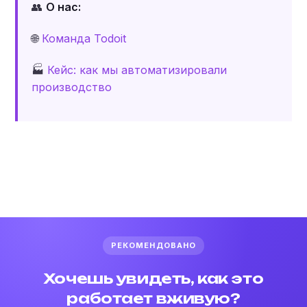
👥
О нас:
🌐
Команда Todoit
🏭
Кейс: как мы автоматизировали
производство
РЕКОМЕНДОВАНО
Хочешь увидеть, как это
работает вживую?