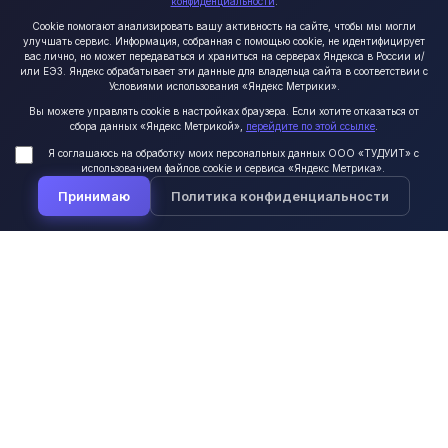
конфиденциальности
.
Cookie помогают анализировать вашу активность на сайте, чтобы мы могли
улучшать сервис. Информация, собранная с помощью cookie, не идентифицирует
вас лично, но может передаваться и храниться на серверах Яндекса в России и/
или ЕЭЗ. Яндекс обрабатывает эти данные для владельца сайта в соответствии с
Условиями использования «Яндекс Метрики».
Вы можете управлять cookie в настройках браузера. Если хотите отказаться от
сбора данных «Яндекс Метрикой»,
перейдите по этой ссылке
.
Я соглашаюсь на обработку моих персональных данных ООО «ТУДУИТ» с
использованием файлов cookie и сервиса «Яндекс Метрика».
Мы на связи!
Принимаю
Политика конфиденциальности
О компании
Команда
Контакты
Для партнёров